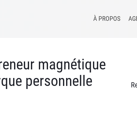
À PROPOS
AG
preneur magnétique
rque personnelle
R