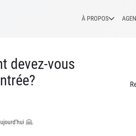
À PROPOS
AGE
t devez-vous
entrée?
R
aujourd’hui 🤗.